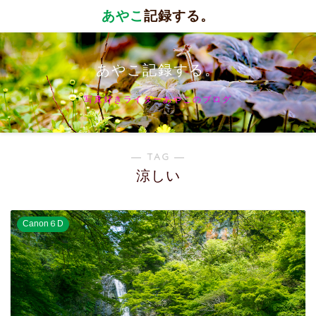
あやこ
記録する。
あやこ記録する。
写真好きライターあやこのブログ
― TAG ―
涼しい
Canon６D