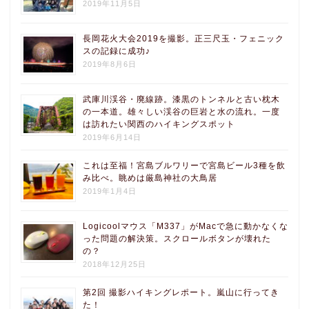
2019年11月5日
長岡花火大会2019を撮影。正三尺玉・フェニック
スの記録に成功♪
2019年8月6日
武庫川渓谷・廃線跡。漆黒のトンネルと古い枕木
の一本道。雄々しい渓谷の巨岩と水の流れ。一度
は訪れたい関西のハイキングスポット
2019年6月14日
これは至福！宮島ブルワリーで宮島ビール3種を飲
み比べ。眺めは厳島神社の大鳥居
2019年1月4日
Logicoolマウス「M337」がMacで急に動かなくな
った問題の解決策。スクロールボタンが壊れた
の？
2018年12月25日
第2回 撮影ハイキングレポート。嵐山に行ってき
た！