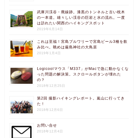
武庫川渓谷・廃線跡。漆黒のトンネルと古い枕木
の一本道。雄々しい渓谷の巨岩と水の流れ。一度
は訪れたい関西のハイキングスポット
2019年6月14日
これは至福！宮島ブルワリーで宮島ビール3種を飲
み比べ。眺めは厳島神社の大鳥居
2019年1月4日
Logicoolマウス「M337」がMacで急に動かなくな
った問題の解決策。スクロールボタンが壊れた
の？
2018年12月25日
第2回 撮影ハイキングレポート。嵐山に行ってき
た！
2018年12月6日
お問い合せ
2018年12月4日