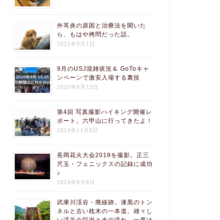
外耳炎の原因と治療法を聞いた
ら、もはや拷問だった話。
2021年2月1日
9月のUSJ混雑状況＆ GoToキャ
ンペーンで激安入場する裏技
2020年9月13日
第4回 写真撮影ハイキング開催レ
ポート。六甲山に行ってきたよ！
2019年11月5日
長岡花火大会2019を撮影。正三
尺玉・フェニックスの記録に成功
♪
2019年8月6日
武庫川渓谷・廃線跡。漆黒のトン
ネルと古い枕木の一本道。雄々し