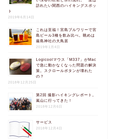
い渓谷の巨岩と水の流れ。一度は
訪れたい関西のハイキングスポッ
ト
2019年6月14日
これは至福！宮島ブルワリーで宮
島ビール3種を飲み比べ。眺めは
厳島神社の大鳥居
2019年1月4日
Logicoolマウス「M337」がMac
で急に動かなくなった問題の解決
策。スクロールボタンが壊れた
の？
2018年12月25日
第2回 撮影ハイキングレポート。
嵐山に行ってきた！
2018年12月6日
サービス
2018年12月4日