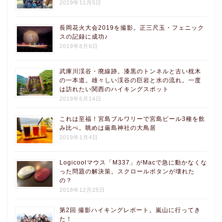
2019年11月5日
長岡花火大会2019を撮影。正三尺玉・フェニック
スの記録に成功♪
2019年8月6日
武庫川渓谷・廃線跡。漆黒のトンネルと古い枕木
の一本道。雄々しい渓谷の巨岩と水の流れ。一度
は訪れたい関西のハイキングスポット
2019年6月14日
これは至福！宮島ブルワリーで宮島ビール3種を飲
み比べ。眺めは厳島神社の大鳥居
2019年1月4日
Logicoolマウス「M337」がMacで急に動かなくな
った問題の解決策。スクロールボタンが壊れた
の？
2018年12月25日
第2回 撮影ハイキングレポート。嵐山に行ってき
た！