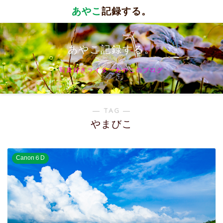
あやこ
記録する。
あやこ記録する。
写真好きライターあやこのブログ
― TAG ―
やまびこ
Canon６D