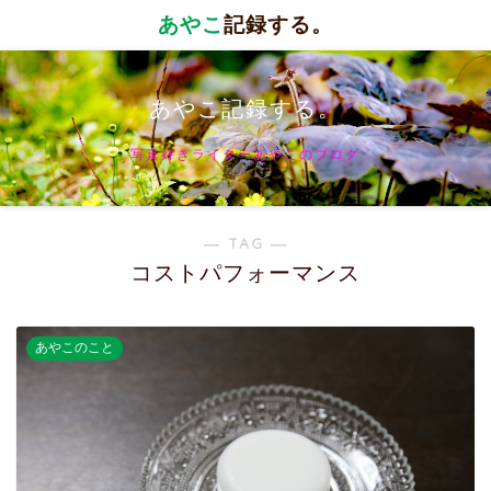
あやこ
記録する。
あやこ記録する。
写真好きライターあやこのブログ
― TAG ―
コストパフォーマンス
あやこのこと