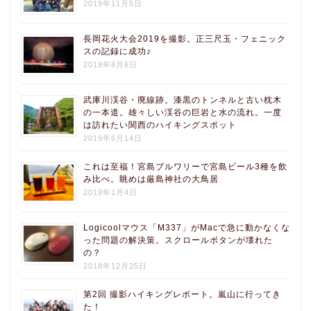
2019年11月5日
長岡花火大会2019を撮影。正三尺玉・フェニック
スの記録に成功♪
2019年8月6日
武庫川渓谷・廃線跡。漆黒のトンネルと古い枕木
の一本道。雄々しい渓谷の巨岩と水の流れ。一度
は訪れたい関西のハイキングスポット
2019年6月14日
これは至福！宮島ブルワリーで宮島ビール3種を飲
み比べ。眺めは厳島神社の大鳥居
2019年1月4日
Logicoolマウス「M337」がMacで急に動かなくな
った問題の解決策。スクロールボタンが壊れた
の？
2018年12月25日
第2回 撮影ハイキングレポート。嵐山に行ってき
た！