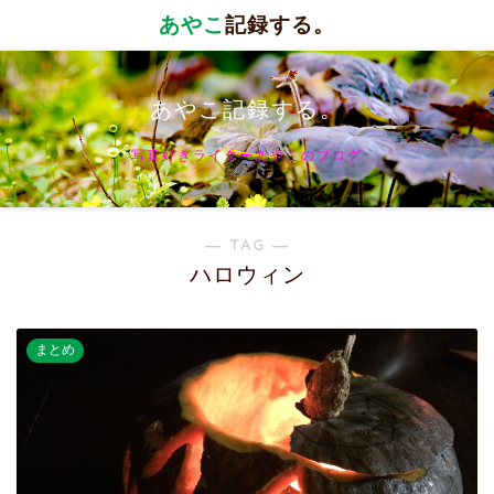
あやこ
記録する。
あやこ記録する。
写真好きライターあやこのブログ
― TAG ―
ハロウィン
まとめ