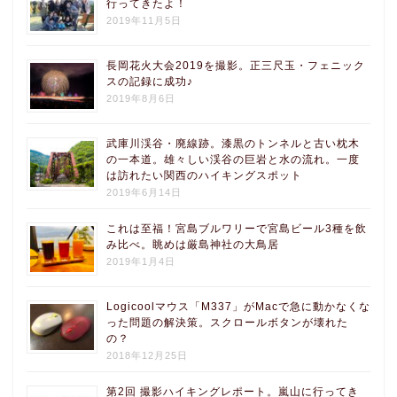
行ってきたよ！
2019年11月5日
長岡花火大会2019を撮影。正三尺玉・フェニック
スの記録に成功♪
2019年8月6日
武庫川渓谷・廃線跡。漆黒のトンネルと古い枕木
の一本道。雄々しい渓谷の巨岩と水の流れ。一度
は訪れたい関西のハイキングスポット
2019年6月14日
これは至福！宮島ブルワリーで宮島ビール3種を飲
み比べ。眺めは厳島神社の大鳥居
2019年1月4日
Logicoolマウス「M337」がMacで急に動かなくな
った問題の解決策。スクロールボタンが壊れた
の？
2018年12月25日
第2回 撮影ハイキングレポート。嵐山に行ってき