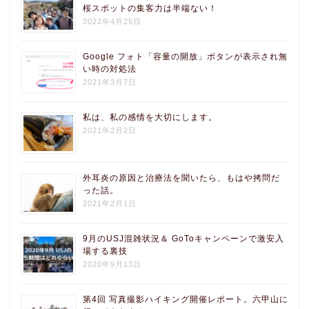
桜スポットの集客力は半端ない！
2022年4月25日
Google フォト「容量の開放」ボタンが表示され無
い時の対処法
2021年3月7日
私は、私の感情を大切にします。
2021年2月2日
外耳炎の原因と治療法を聞いたら、もはや拷問だ
った話。
2021年2月1日
9月のUSJ混雑状況＆ GoToキャンペーンで激安入
場する裏技
2020年9月13日
第4回 写真撮影ハイキング開催レポート。六甲山に