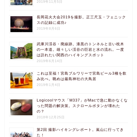
2019年11月5日
長岡花火大会2019を撮影。正三尺玉・フェニック
スの記録に成功♪
2019年8月6日
武庫川渓谷・廃線跡。漆黒のトンネルと古い枕木
の一本道。雄々しい渓谷の巨岩と水の流れ。一度
は訪れたい関西のハイキングスポット
2019年6月14日
これは至福！宮島ブルワリーで宮島ビール3種を飲
み比べ。眺めは厳島神社の大鳥居
2019年1月4日
Logicoolマウス「M337」がMacで急に動かなくな
った問題の解決策。スクロールボタンが壊れた
の？
2018年12月25日
第2回 撮影ハイキングレポート。嵐山に行ってき
た！