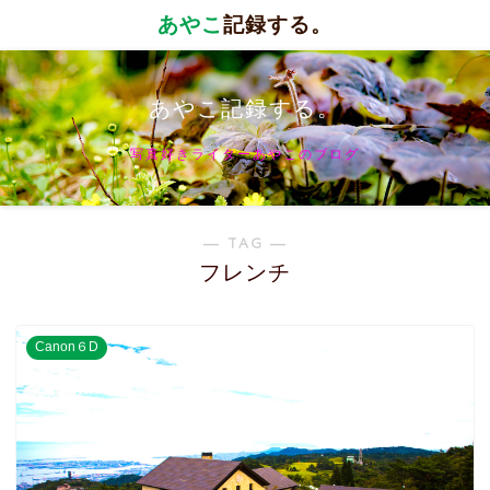
あやこ
記録する。
あやこ記録する。
写真好きライターあやこのブログ
― TAG ―
フレンチ
Canon６D