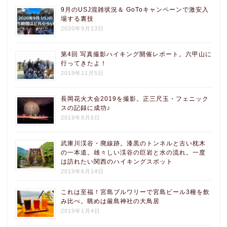
9月のUSJ混雑状況＆ GoToキャンペーンで激安入
場する裏技
2020年9月13日
第4回 写真撮影ハイキング開催レポート。六甲山に
行ってきたよ！
2019年11月5日
長岡花火大会2019を撮影。正三尺玉・フェニック
スの記録に成功♪
2019年8月6日
武庫川渓谷・廃線跡。漆黒のトンネルと古い枕木
の一本道。雄々しい渓谷の巨岩と水の流れ。一度
は訪れたい関西のハイキングスポット
2019年6月14日
これは至福！宮島ブルワリーで宮島ビール3種を飲
み比べ。眺めは厳島神社の大鳥居
2019年1月4日