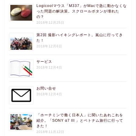
Logicoolマウス「M337」がMacで急に動かなくな
った問題の解決策。スクロールボタンが壊れた
の？
2018年12月25日
第2回 撮影ハイキングレポート。嵐山に行ってき
た！
2018年12月6日
サービス
2018年12月4日
お問い合せ
2018年12月4日
「ホーチミンで働く日本人」に聞いたあれこれを
紹介。「SONY α7 III 」とベトナム旅行に行って
きた！
2018年11月12日