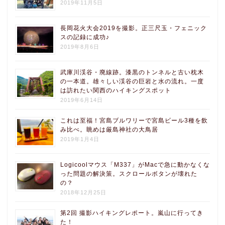
2019年11月5日
長岡花火大会2019を撮影。正三尺玉・フェニック
スの記録に成功♪
2019年8月6日
武庫川渓谷・廃線跡。漆黒のトンネルと古い枕木
の一本道。雄々しい渓谷の巨岩と水の流れ。一度
は訪れたい関西のハイキングスポット
2019年6月14日
これは至福！宮島ブルワリーで宮島ビール3種を飲
み比べ。眺めは厳島神社の大鳥居
2019年1月4日
Logicoolマウス「M337」がMacで急に動かなくな
った問題の解決策。スクロールボタンが壊れた
の？
2018年12月25日
第2回 撮影ハイキングレポート。嵐山に行ってき
た！