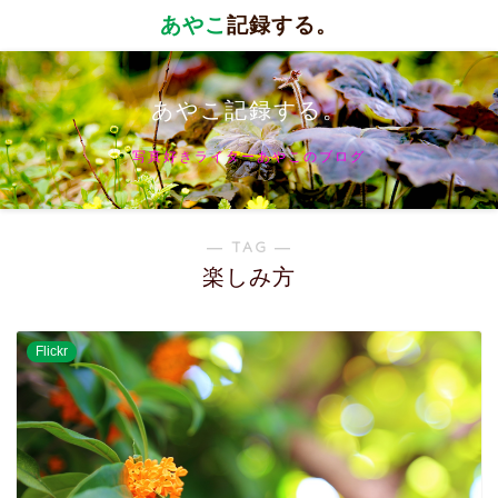
あやこ
記録する。
あやこ記録する。
写真好きライターあやこのブログ
― TAG ―
楽しみ方
Flickr