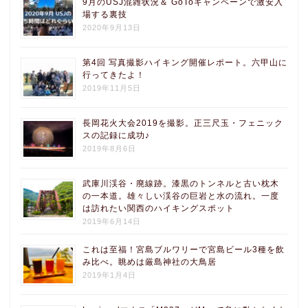
9月のUSJ混雑状況＆ GoToキャンペーンで激安入
場する裏技
2020年9月13日
第4回 写真撮影ハイキング開催レポート。六甲山に
行ってきたよ！
2019年11月5日
長岡花火大会2019を撮影。正三尺玉・フェニック
スの記録に成功♪
2019年8月6日
武庫川渓谷・廃線跡。漆黒のトンネルと古い枕木
の一本道。雄々しい渓谷の巨岩と水の流れ。一度
は訪れたい関西のハイキングスポット
2019年6月14日
これは至福！宮島ブルワリーで宮島ビール3種を飲
み比べ。眺めは厳島神社の大鳥居
2019年1月4日