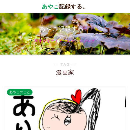
あやこ
記録する。
あやこ記録する。
写真好きライターあやこのブログ
― TAG ―
漫画家
あやこのこと