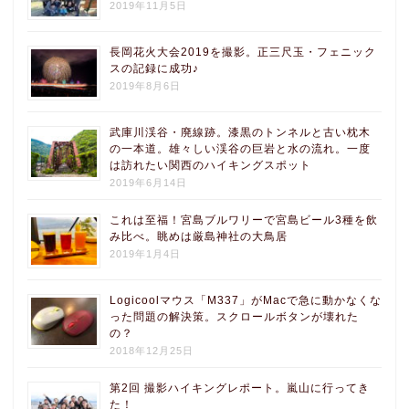
2019年11月5日
長岡花火大会2019を撮影。正三尺玉・フェニック
スの記録に成功♪
2019年8月6日
武庫川渓谷・廃線跡。漆黒のトンネルと古い枕木
の一本道。雄々しい渓谷の巨岩と水の流れ。一度
は訪れたい関西のハイキングスポット
2019年6月14日
これは至福！宮島ブルワリーで宮島ビール3種を飲
み比べ。眺めは厳島神社の大鳥居
2019年1月4日
Logicoolマウス「M337」がMacで急に動かなくな
った問題の解決策。スクロールボタンが壊れた
の？
2018年12月25日
第2回 撮影ハイキングレポート。嵐山に行ってき
た！