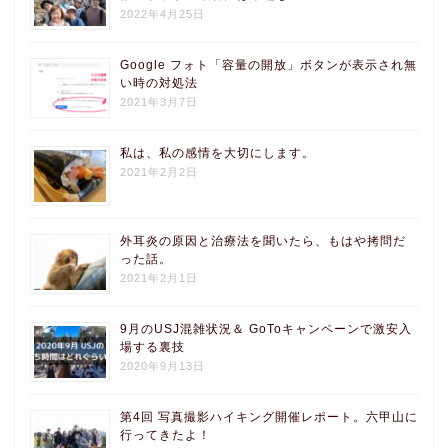
2022年4月25日
Google フォト「容量の開放」ボタンが表示され無
い時の対処法
2021年3月7日
私は、私の感情を大切にします。
2021年2月2日
外耳炎の原因と治療法を聞いたら、もはや拷問だ
った話。
2021年2月1日
9月のUSJ混雑状況＆ GoToキャンペーンで激安入
場する裏技
2020年9月13日
第4回 写真撮影ハイキング開催レポート。六甲山に
行ってきたよ！