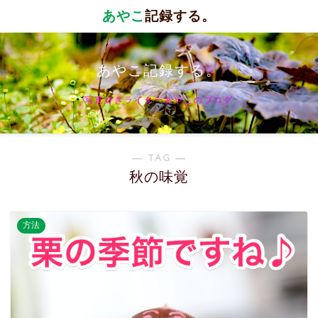
あやこ
記録する。
あやこ記録する。
写真好きライターあやこのブログ
― TAG ―
秋の味覚
方法