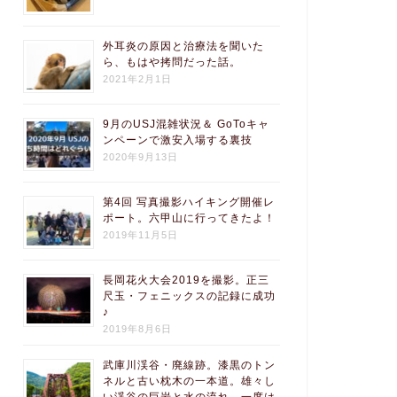
外耳炎の原因と治療法を聞いた
ら、もはや拷問だった話。
2021年2月1日
9月のUSJ混雑状況＆ GoToキャ
ンペーンで激安入場する裏技
2020年9月13日
第4回 写真撮影ハイキング開催レ
ポート。六甲山に行ってきたよ！
2019年11月5日
長岡花火大会2019を撮影。正三
尺玉・フェニックスの記録に成功
♪
2019年8月6日
武庫川渓谷・廃線跡。漆黒のトン
ネルと古い枕木の一本道。雄々し