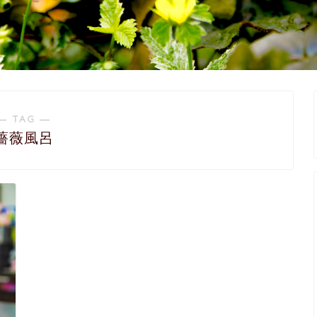
― TAG ―
薔薇風呂