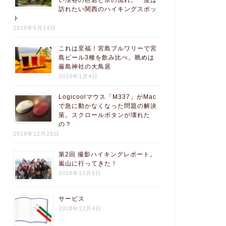
い渓谷の巨岩と水の流れ。一度は
訪れたい関西のハイキングスポッ
ト
2019年6月14日
これは至福！宮島ブルワリーで宮
島ビール3種を飲み比べ。眺めは
厳島神社の大鳥居
2019年1月4日
Logicoolマウス「M337」がMac
で急に動かなくなった問題の解決
策。スクロールボタンが壊れた
の？
2018年12月25日
第2回 撮影ハイキングレポート。
嵐山に行ってきた！
2018年12月6日
サービス
2018年12月4日