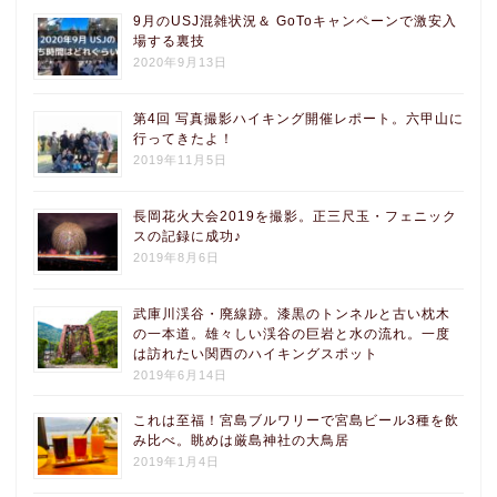
9月のUSJ混雑状況＆ GoToキャンペーンで激安入
場する裏技
2020年9月13日
第4回 写真撮影ハイキング開催レポート。六甲山に
行ってきたよ！
2019年11月5日
長岡花火大会2019を撮影。正三尺玉・フェニック
スの記録に成功♪
2019年8月6日
武庫川渓谷・廃線跡。漆黒のトンネルと古い枕木
の一本道。雄々しい渓谷の巨岩と水の流れ。一度
は訪れたい関西のハイキングスポット
2019年6月14日
これは至福！宮島ブルワリーで宮島ビール3種を飲
み比べ。眺めは厳島神社の大鳥居
2019年1月4日