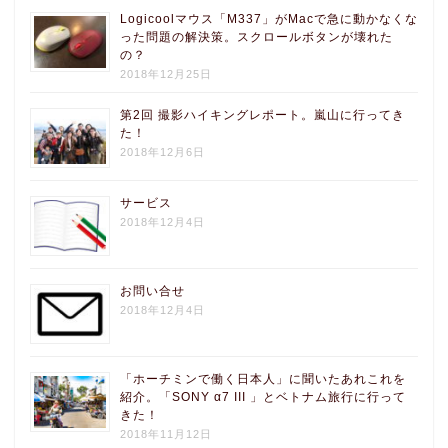
Logicoolマウス「M337」がMacで急に動かなくな
った問題の解決策。スクロールボタンが壊れた
の？
2018年12月25日
第2回 撮影ハイキングレポート。嵐山に行ってき
た！
2018年12月6日
サービス
2018年12月4日
お問い合せ
2018年12月4日
「ホーチミンで働く日本人」に聞いたあれこれを
紹介。「SONY α7 III 」とベトナム旅行に行って
きた！
2018年11月12日