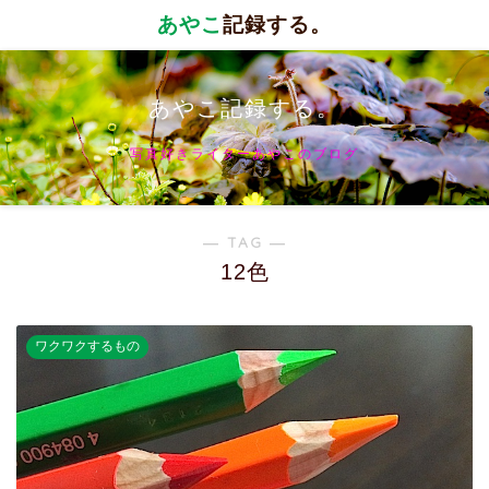
あやこ
記録する。
あやこ記録する。
写真好きライターあやこのブログ
― TAG ―
12色
ワクワクするもの