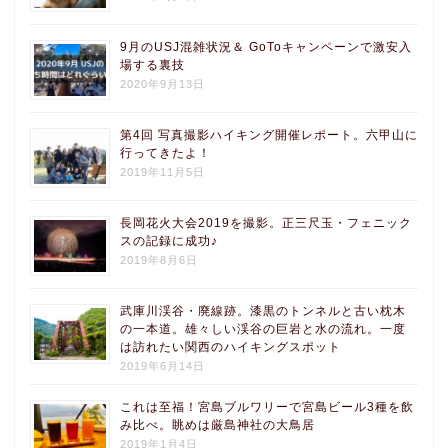
9月のUSJ混雑状況＆ GoToキャンペーンで激安入
場する裏技
2020年9月13日
第4回 写真撮影ハイキング開催レポート。六甲山に
行ってきたよ！
2019年11月5日
長岡花火大会2019を撮影。正三尺玉・フェニック
スの記録に成功♪
2019年8月6日
武庫川渓谷・廃線跡。漆黒のトンネルと古い枕木
の一本道。雄々しい渓谷の巨岩と水の流れ。一度
は訪れたい関西のハイキングスポット
2019年6月14日
これは至福！宮島ブルワリーで宮島ビール3種を飲
み比べ。眺めは厳島神社の大鳥居
2019年1月4日