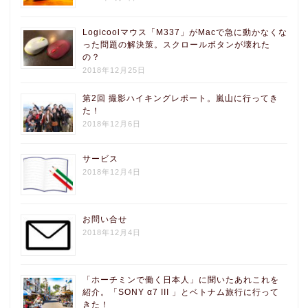
Logicoolマウス「M337」がMacで急に動かなくな
った問題の解決策。スクロールボタンが壊れた
の？
2018年12月25日
第2回 撮影ハイキングレポート。嵐山に行ってき
た！
2018年12月6日
サービス
2018年12月4日
お問い合せ
2018年12月4日
「ホーチミンで働く日本人」に聞いたあれこれを
紹介。「SONY α7 III 」とベトナム旅行に行って
きた！