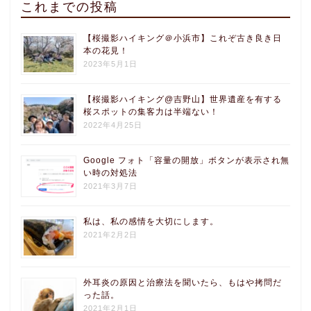
これまでの投稿
【桜撮影ハイキング＠小浜市】これぞ古き良き日
本の花見！
2023年5月1日
【桜撮影ハイキング@吉野山】世界遺産を有する
桜スポットの集客力は半端ない！
2022年4月25日
Google フォト「容量の開放」ボタンが表示され無
い時の対処法
2021年3月7日
私は、私の感情を大切にします。
2021年2月2日
外耳炎の原因と治療法を聞いたら、もはや拷問だ
った話。
2021年2月1日