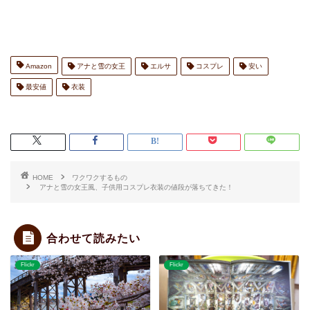
Amazon
アナと雪の女王
エルサ
コスプレ
安い
最安値
衣装
HOME
ワクワクするもの
アナと雪の女王風、子供用コスプレ衣装の値段が落ちてきた！
合わせて読みたい
Flickr
Flickr