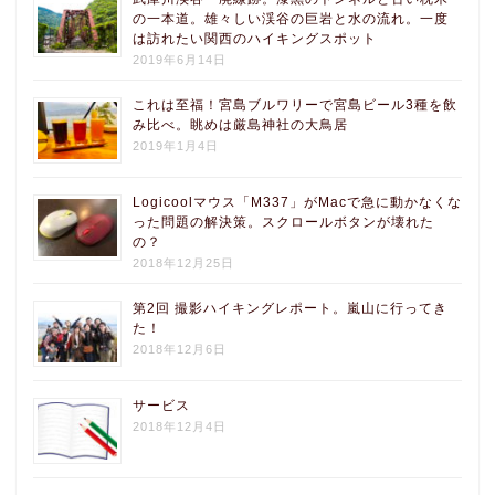
の一本道。雄々しい渓谷の巨岩と水の流れ。一度
は訪れたい関西のハイキングスポット
2019年6月14日
これは至福！宮島ブルワリーで宮島ビール3種を飲
み比べ。眺めは厳島神社の大鳥居
2019年1月4日
Logicoolマウス「M337」がMacで急に動かなくな
った問題の解決策。スクロールボタンが壊れた
の？
2018年12月25日
第2回 撮影ハイキングレポート。嵐山に行ってき
た！
2018年12月6日
サービス
2018年12月4日