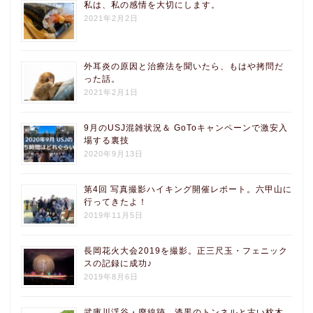
私は、私の感情を大切にします。
2021年2月2日
外耳炎の原因と治療法を聞いたら、もはや拷問だ
った話。
2021年2月1日
9月のUSJ混雑状況＆ GoToキャンペーンで激安入
場する裏技
2020年9月13日
第4回 写真撮影ハイキング開催レポート。六甲山に
行ってきたよ！
2019年11月5日
長岡花火大会2019を撮影。正三尺玉・フェニック
スの記録に成功♪
2019年8月6日
武庫川渓谷・廃線跡。漆黒のトンネルと古い枕木