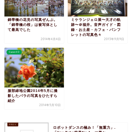
錦帯橋の花見の写真ぜんぶ。
ミケランジェロ展〜天才の軌
「錦帯橋の桜」は被写体とし
跡〜＠福井。音声ガイド・図
て最高でした
録・お土産・カフェ・パンフ
レットの写真色々
2014年4月4日
2013年9月9日
Canon６D
服部緑地公園2014年5月に撮
影したバラの写真をひたすら
紹介
2014年5月10日
ロボットダンスの極み！「無重力」.