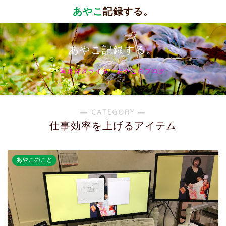
あやこ
記録する。
あやこ記録する。
写真好きライターあやこのブログ
― CATEGORY ―
仕事効率を上げるアイテム
あやこのこと