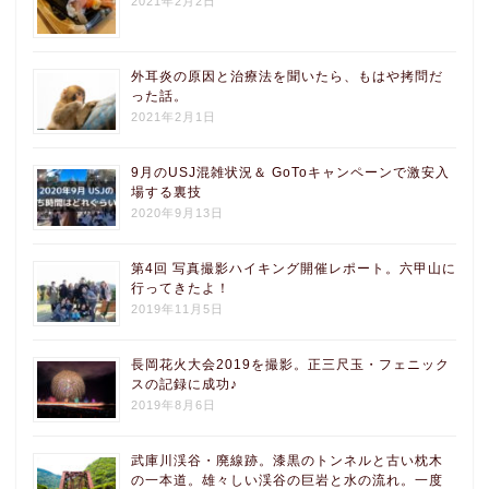
2021年2月2日
外耳炎の原因と治療法を聞いたら、もはや拷問だ
った話。
2021年2月1日
9月のUSJ混雑状況＆ GoToキャンペーンで激安入
場する裏技
2020年9月13日
第4回 写真撮影ハイキング開催レポート。六甲山に
行ってきたよ！
2019年11月5日
長岡花火大会2019を撮影。正三尺玉・フェニック
スの記録に成功♪
2019年8月6日
武庫川渓谷・廃線跡。漆黒のトンネルと古い枕木
の一本道。雄々しい渓谷の巨岩と水の流れ。一度