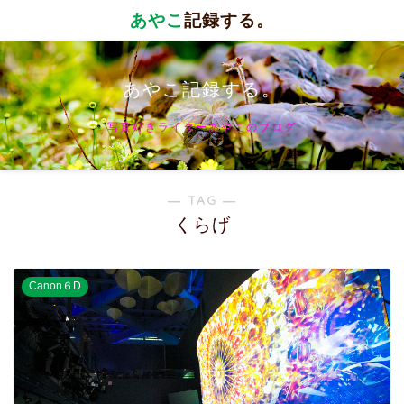
あやこ
記録する。
あやこ記録する。
写真好きライターあやこのブログ
― TAG ―
くらげ
Canon６D