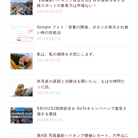
桜スポットの集客力は半端ない！
2022年4月25日
Google フォト「容量の開放」ボタンが表示され無
い時の対処法
2021年3月7日
私は、私の感情を大切にします。
2021年2月2日
外耳炎の原因と治療法を聞いたら、もはや拷問だ
った話。
2021年2月1日
9月のUSJ混雑状況＆ GoToキャンペーンで激安入
場する裏技
2020年9月13日
第4回 写真撮影ハイキング開催レポート。六甲山に