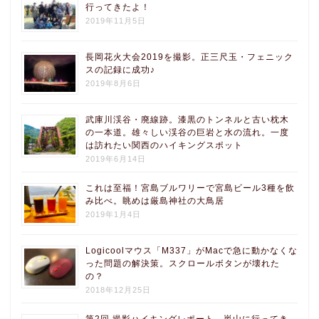
行ってきたよ！
2019年11月5日
長岡花火大会2019を撮影。正三尺玉・フェニック
スの記録に成功♪
2019年8月6日
武庫川渓谷・廃線跡。漆黒のトンネルと古い枕木
の一本道。雄々しい渓谷の巨岩と水の流れ。一度
は訪れたい関西のハイキングスポット
2019年6月14日
これは至福！宮島ブルワリーで宮島ビール3種を飲
み比べ。眺めは厳島神社の大鳥居
2019年1月4日
Logicoolマウス「M337」がMacで急に動かなくな
った問題の解決策。スクロールボタンが壊れた
の？
2018年12月25日
第2回 撮影ハイキングレポート。嵐山に行ってき