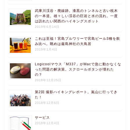
武庫川渓谷・廃線跡。漆黒のトンネルと古い枕木
の一本道。雄々しい渓谷の巨岩と水の流れ。一度
は訪れたい関西のハイキングスポット
2019年6月14日
これは至福！宮島ブルワリーで宮島ビール3種を飲
み比べ。眺めは厳島神社の大鳥居
2019年1月4日
Logicoolマウス「M337」がMacで急に動かなくな
った問題の解決策。スクロールボタンが壊れた
の？
2018年12月25日
第2回 撮影ハイキングレポート。嵐山に行ってき
た！
2018年12月6日
サービス
2018年12月4日