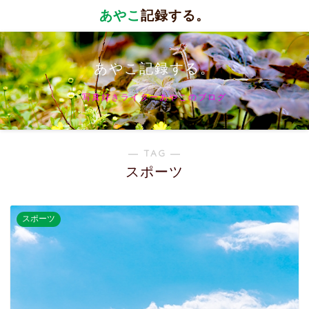
あやこ
記録する。
あやこ記録する。
写真好きライターあやこのブログ
― TAG ―
スポーツ
スポーツ