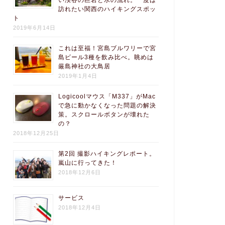
い渓谷の巨岩と水の流れ。一度は
訪れたい関西のハイキングスポッ
ト
2019年6月14日
これは至福！宮島ブルワリーで宮
島ビール3種を飲み比べ。眺めは
厳島神社の大鳥居
2019年1月4日
Logicoolマウス「M337」がMac
で急に動かなくなった問題の解決
策。スクロールボタンが壊れた
の？
2018年12月25日
第2回 撮影ハイキングレポート。
嵐山に行ってきた！
2018年12月6日
サービス
2018年12月4日