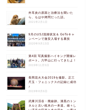
外耳炎の原因と治療法を聞いた
ら、もはや拷問だった話。
2021年2月1日
9月のUSJ混雑状況＆ GoToキャ
ンペーンで激安入場する裏技
2020年9月13日
第4回 写真撮影ハイキング開催レ
ポート。六甲山に行ってきたよ！
2019年11月5日
長岡花火大会2019を撮影。正三
尺玉・フェニックスの記録に成功
♪
2019年8月6日
武庫川渓谷・廃線跡。漆黒のトン
ネルと古い枕木の一本道。雄々し