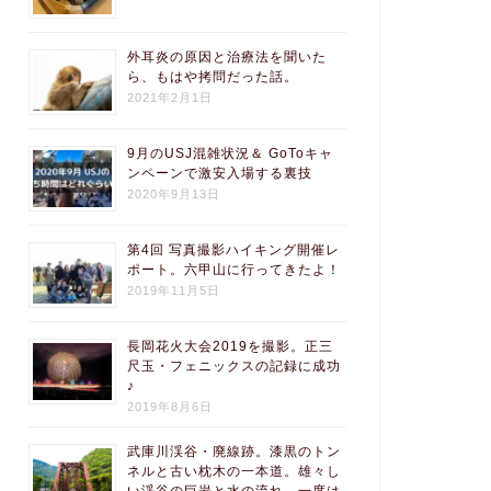
外耳炎の原因と治療法を聞いた
ら、もはや拷問だった話。
2021年2月1日
9月のUSJ混雑状況＆ GoToキャ
ンペーンで激安入場する裏技
2020年9月13日
第4回 写真撮影ハイキング開催レ
ポート。六甲山に行ってきたよ！
2019年11月5日
長岡花火大会2019を撮影。正三
尺玉・フェニックスの記録に成功
♪
2019年8月6日
武庫川渓谷・廃線跡。漆黒のトン
ネルと古い枕木の一本道。雄々し