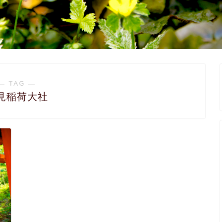
― TAG ―
見稲荷大社