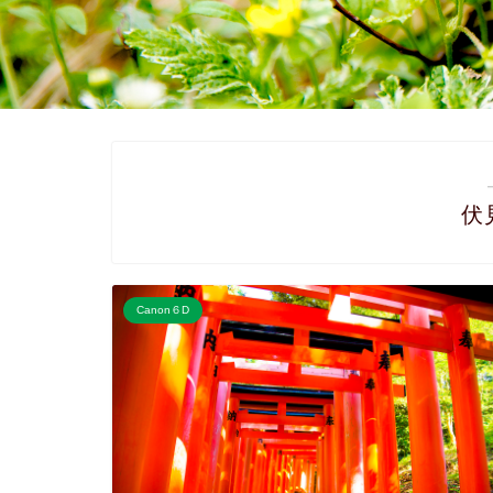
伏
Canon６D