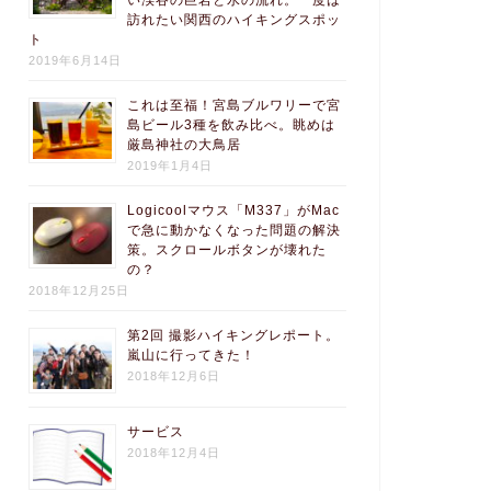
い渓谷の巨岩と水の流れ。一度は
訪れたい関西のハイキングスポッ
ト
2019年6月14日
これは至福！宮島ブルワリーで宮
島ビール3種を飲み比べ。眺めは
厳島神社の大鳥居
2019年1月4日
Logicoolマウス「M337」がMac
で急に動かなくなった問題の解決
策。スクロールボタンが壊れた
の？
2018年12月25日
第2回 撮影ハイキングレポート。
嵐山に行ってきた！
2018年12月6日
サービス
2018年12月4日