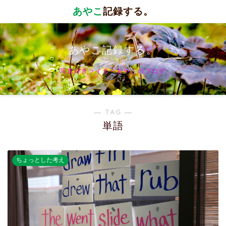
あやこ
記録する。
あやこ記録する。
写真好きライターあやこのブログ
― TAG ―
単語
ちょっとした考え