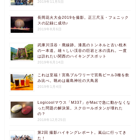
2019年11月5日
長岡花火大会2019を撮影。正三尺玉・フェニック
スの記録に成功♪
2019年8月6日
武庫川渓谷・廃線跡。漆黒のトンネルと古い枕木
の一本道。雄々しい渓谷の巨岩と水の流れ。一度
は訪れたい関西のハイキングスポット
2019年6月14日
これは至福！宮島ブルワリーで宮島ビール3種を飲
み比べ。眺めは厳島神社の大鳥居
2019年1月4日
Logicoolマウス「M337」がMacで急に動かなくな
った問題の解決策。スクロールボタンが壊れた
の？
2018年12月25日
第2回 撮影ハイキングレポート。嵐山に行ってき
た！