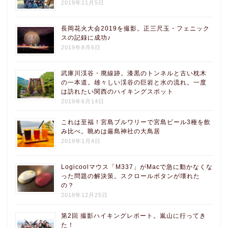
2019年11月5日
長岡花火大会2019を撮影。正三尺玉・フェニック
スの記録に成功♪
2019年8月6日
武庫川渓谷・廃線跡。漆黒のトンネルと古い枕木
の一本道。雄々しい渓谷の巨岩と水の流れ。一度
は訪れたい関西のハイキングスポット
2019年6月14日
これは至福！宮島ブルワリーで宮島ビール3種を飲
み比べ。眺めは厳島神社の大鳥居
2019年1月4日
Logicoolマウス「M337」がMacで急に動かなくな
った問題の解決策。スクロールボタンが壊れた
の？
2018年12月25日
第2回 撮影ハイキングレポート。嵐山に行ってき
た！