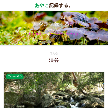
あやこ
記録する。
あやこ記録する。
写真好きライターあやこのブログ
― TAG ―
渓谷
Canon６D