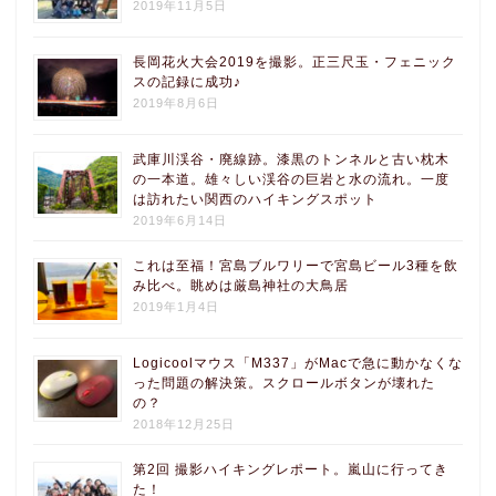
2019年11月5日
長岡花火大会2019を撮影。正三尺玉・フェニック
スの記録に成功♪
2019年8月6日
武庫川渓谷・廃線跡。漆黒のトンネルと古い枕木
の一本道。雄々しい渓谷の巨岩と水の流れ。一度
は訪れたい関西のハイキングスポット
2019年6月14日
これは至福！宮島ブルワリーで宮島ビール3種を飲
み比べ。眺めは厳島神社の大鳥居
2019年1月4日
Logicoolマウス「M337」がMacで急に動かなくな
った問題の解決策。スクロールボタンが壊れた
の？
2018年12月25日
第2回 撮影ハイキングレポート。嵐山に行ってき
た！