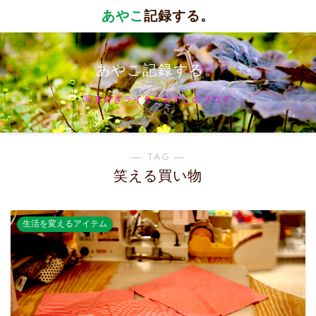
あやこ
記録する。
あやこ記録する。
写真好きライターあやこのブログ
― TAG ―
笑える買い物
生活を変えるアイテム