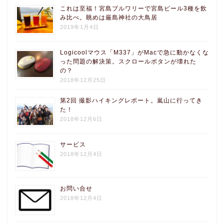
これは至福！宮島ブルワリーで宮島ビール3種を飲
み比べ。眺めは厳島神社の大鳥居
2019年1月4日
Logicoolマウス「M337」がMacで急に動かなくな
った問題の解決策。スクロールボタンが壊れた
の？
2018年12月25日
第2回 撮影ハイキングレポート。嵐山に行ってき
た！
2018年12月6日
サービス
2018年12月4日
お問い合せ
2018年12月4日