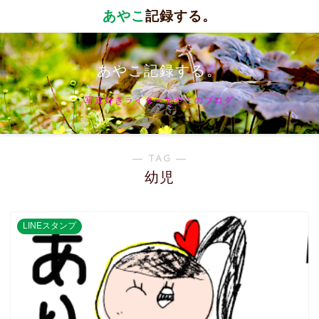
あやこ
記録する。
あやこ記録する。
写真好きライターあやこのブログ
― TAG ―
幼児
LINEスタンプ