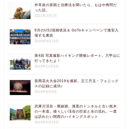
外耳炎の原因と治療法を聞いたら、もはや拷問だ
った話。
2021年2月1日
9月のUSJ混雑状況＆ GoToキャンペーンで激安入
場する裏技
2020年9月13日
第4回 写真撮影ハイキング開催レポート。六甲山に
行ってきたよ！
2019年11月5日
長岡花火大会2019を撮影。正三尺玉・フェニック
スの記録に成功♪
2019年8月6日
武庫川渓谷・廃線跡。漆黒のトンネルと古い枕木
の一本道。雄々しい渓谷の巨岩と水の流れ。一度
は訪れたい関西のハイキングスポット
2019年6月14日