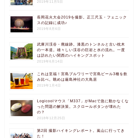
2019年11月5日
長岡花火大会2019を撮影。正三尺玉・フェニック
スの記録に成功♪
2019年8月6日
武庫川渓谷・廃線跡。漆黒のトンネルと古い枕木
の一本道。雄々しい渓谷の巨岩と水の流れ。一度
は訪れたい関西のハイキングスポット
2019年6月14日
これは至福！宮島ブルワリーで宮島ビール3種を飲
み比べ。眺めは厳島神社の大鳥居
2019年1月4日
Logicoolマウス「M337」がMacで急に動かなくな
った問題の解決策。スクロールボタンが壊れた
の？
2018年12月25日
第2回 撮影ハイキングレポート。嵐山に行ってき
た！