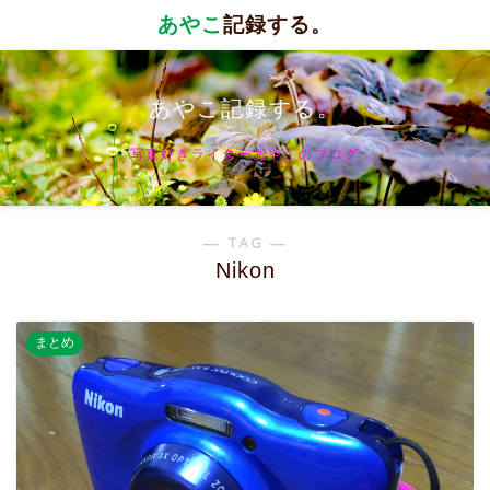
あやこ
記録する。
あやこ記録する。
写真好きライターあやこのブログ
― TAG ―
Nikon
まとめ