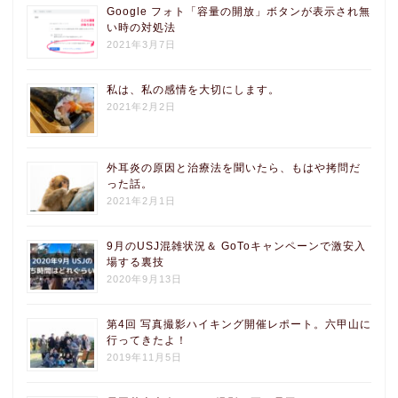
Google フォト「容量の開放」ボタンが表示され無
い時の対処法
2021年3月7日
私は、私の感情を大切にします。
2021年2月2日
外耳炎の原因と治療法を聞いたら、もはや拷問だ
った話。
2021年2月1日
9月のUSJ混雑状況＆ GoToキャンペーンで激安入
場する裏技
2020年9月13日
第4回 写真撮影ハイキング開催レポート。六甲山に
行ってきたよ！
2019年11月5日