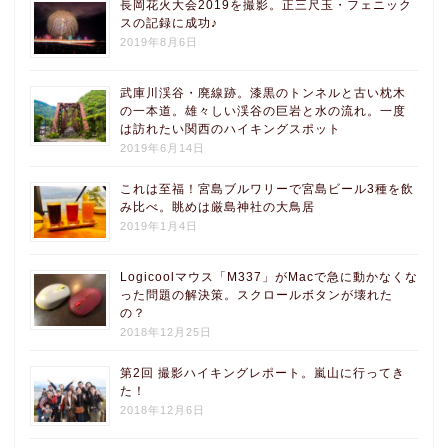
長岡花火大会2019を撮影。正三尺玉・フェニック
スの記録に成功♪
2019年8月6日
武庫川渓谷・廃線跡。漆黒のトンネルと古い枕木
の一本道。雄々しい渓谷の巨岩と水の流れ。一度
は訪れたい関西のハイキングスポット
2019年6月14日
これは至福！宮島ブルワリーで宮島ビール3種を飲
み比べ。眺めは厳島神社の大鳥居
2019年1月4日
Logicoolマウス「M337」がMacで急に動かなくな
った問題の解決策。スクロールボタンが壊れた
の？
2018年12月25日
第2回 撮影ハイキングレポート。嵐山に行ってき
た！
2018年12月6日