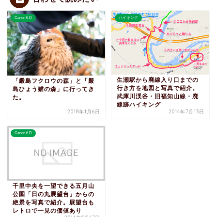
Canon６D
ハイキング
生瀬駅から廃線入り口までの
「嚴島フクロウの森」と「嚴
行き方を地図と写真で紹介。
島ひょう猫の森」に行ってき
武庫川渓谷・旧福知山線・廃
た。
線跡ハイキング
2018年1月6日
2014年7月13日
Canon６D
千里中央を一望できる五月山
公園「日の丸展望台」からの
絶景を写真で紹介。展望台も
レトロで一見の価値あり