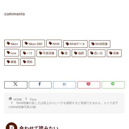
comments
Nikon
Nikon D90
RAW
RAWデータ
RAW現像
rose
バラ
写真現像
庭
強調
思い出
現像
薔薇
雨粒
HOME
Flickr
RAW現像の楽しさは雨上がりにバラを撮影すると実感できるかも。カメラ女子
のRAW現像写真10枚
合わせて読みたい